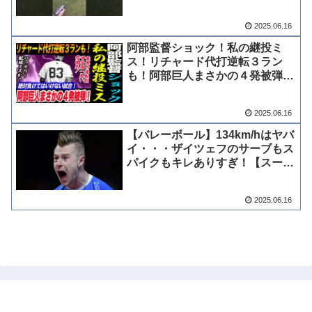
2025.06.16
阿部監督ショック！私の継投ミ
ス！リチャード代打逆転３ラン
も！阿部巨人まさかの４発被弾！
最悪の逆転劇甲子園へ悪い雰囲
気！読売巨人軍 ジャイアンツ 巨
2025.06.16
人 GIANTS 阿部監督
【バレーボール】134km/hはヤバ
イ・・・ザイツェフのサーブもス
パイクもキレありすぎ！【スーパ
ープレイ】
2025.06.16