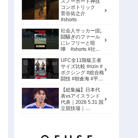
スノーボード神技
#australiacricket
コンボトリック
菅谷佑之介
#shorts
社会人サッカー|乱
闘騒ぎのファール
にレフリーと喧
嘩 #shorts #社会
人サッカー #サッカ
UFC全11階級王者
ー
サイズ比較 #rizin #
ボクシング #総合格
闘技 #朝倉海 #平良
達郎 #鶴屋怜
【総集編】日本代
表vsアイスランド
代表｜2026 5.31 国
立競技場｜
SAMURAI BLUE｜
KIRIN
CHALLENGE CUP
2026 ひとつになる