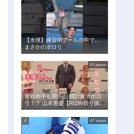
【水球】練習中プールの中で…
まさかのポロリ
93 views
対戦相手も困惑 公開計量でポロ
リ！？ 山本美憂【RIZIN切り抜
き】
47 views