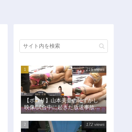
216 views
【ポロリ】山本美憂の恥ずかし
映像/試合中に起きた放送事故
【RIZIN/MMA/総合格闘技】
172 views