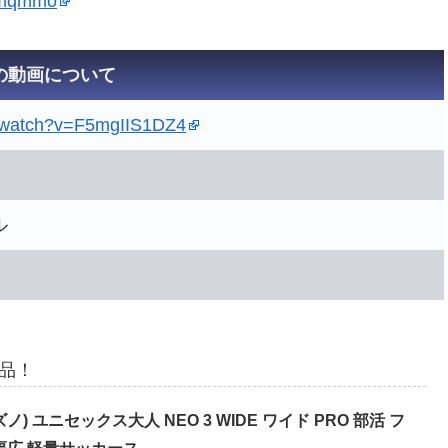
dmqmmo
の動画について
m/watch?v=F5mgIIS1DZ4
ル
商品！
ズノ) ユニセックス大人 NEO 3 WIDE ワイド PRO 部活 フ