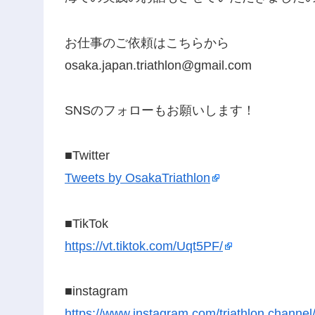
お仕事のご依頼はこちらから
osaka.japan.triathlon@gmail.com
SNSのフォローもお願いします！
■Twitter
Tweets by OsakaTriathlon
■TikTok
https://vt.tiktok.com/Uqt5PF/
■instagram
https://www.instagram.com/triathlon.channel