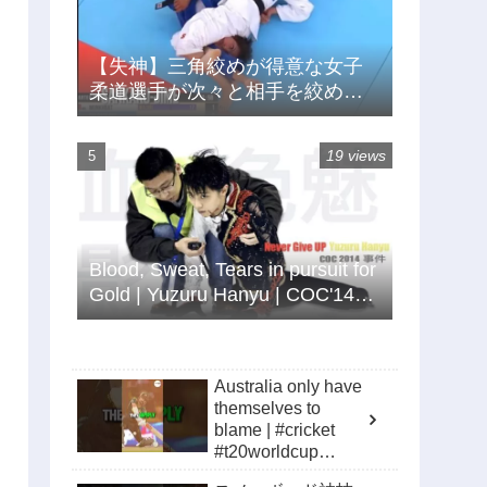
【失神】三角絞めが得意な女子
柔道選手が次々と相手を絞め落
とす
19 views
Blood, Sweat, Tears in pursuit for
Gold | Yuzuru Hanyu | COC'14
Crash Full Documentary
Australia only have
themselves to
blame | #cricket
#t20worldcup
#t20cricket