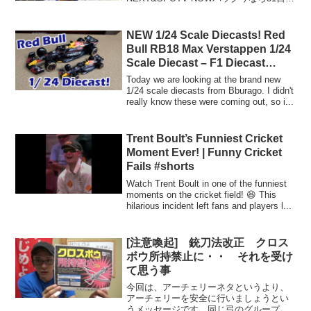
無料トライアル有□CL、ELを見るなら
WOWOW今なら1カ月間無料トライアル
有□セリエA、リーグアン、Jリーグを見
NEW 1/24 Scale Diecasts! Red
るならDAZ...
Bull RB18 Max Verstappen 1/24
Scale Diecast – F1 Diecast
Review
Today we are looking at the brand new
1/24 scale diecasts from Bburago. I didn't
really know these were coming out, so i...
Trent Boult’s Funniest Cricket
Moment Ever! | Funny Cricket
Fails #shorts
Watch Trent Boult in one of the funniest
moments on the cricket field! 😆 This
hilarious incident left fans and players l...
[注意喚起] 銃刀法改正 クロス
ボウ所持禁止に・・ それを受け
て思う事
今回は、アーチェリーネタというより、
アーチェリーを安全に行いましょうとい
うメッセージです。同じ弓のグループに