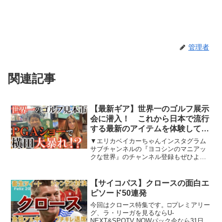
管理者
関連記事
【最新ギア】世界一のゴルフ展示
会に潜入！ これから日本で流行
する最新のアイテムを体験してき
た！ ＃横田真一 ＃ギア ＃ゴ
▼エリカベイカーちゃんインスタグラム
ルフクラブ
サブチャンネルの『ヨコシンのマニアッ
クな世界』のチャンネル登録もぜひよろ
しくお願いいたします！▼ヨコシンのマ
ニアックな世界メインチャンネルででき
ないようなさらにマニアックなことやゆ
【サイコパス】クロースの面白エ
るーいトークを中心に毎夜...
ピソード50連発
今回はクロース特集です。□プレミアリー
グ、ラ・リーガを見るならU-
NEXT&SPOTV NOWパック今なら31日間