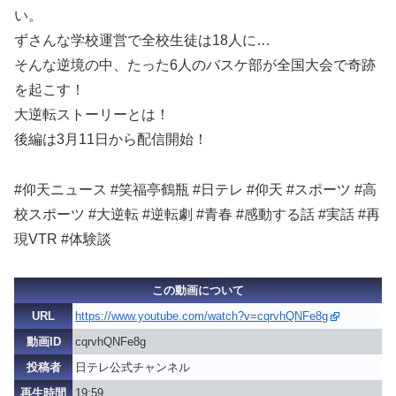
い。
ずさんな学校運営で全校生徒は18人に…
そんな逆境の中、たった6人のバスケ部が全国大会で奇跡
を起こす！
大逆転ストーリーとは！
後編は3月11日から配信開始！
#仰天ニュース #笑福亭鶴瓶 #日テレ #仰天 #スポーツ #高
校スポーツ #大逆転 #逆転劇 #青春 #感動する話 #実話 #再
現VTR #体験談
この動画について
URL
https://www.youtube.com/watch?v=cqrvhQNFe8g
動画ID
cqrvhQNFe8g
投稿者
日テレ公式チャンネル
再生時間
19:59