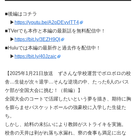
■後編はコチラ
▶
https://youtu.be/A2oDEvvITT4
■TVerでも本作と本編の最新話を無料配信中！
▶
https://bit.ly/3EZH9QI
■Huluでは本編の最新作と過去作を配信中！
▶
https://bit.ly/40Jzaic
【2025年1月21日放送 ずさんな学校運営でボロボロの校
舎…生徒が次々退学…そんな逆境の中、たった6人のバス
ケ部が全国大会に挑む！（前編）】
全国大会のコートで活躍したいという夢を描き、期待に胸
を膨らませバスケットボールの強豪校に入学した生徒た
ち。
しかし、給料の未払いにより教師がストライキを実施。
校舎の天井は剥がれ落ち水漏れ、寮の食事も満足に出な