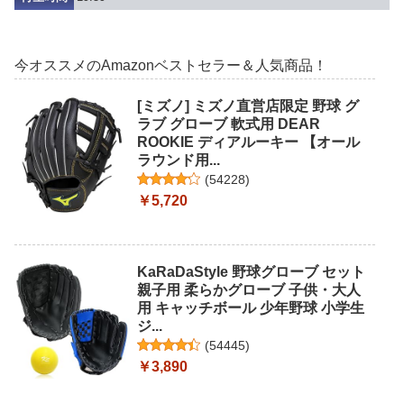
今オススメのAmazonベストセラー＆人気商品！
[ミズノ] ミズノ直営店限定 野球 グ
ラブ グローブ 軟式用 DEAR
ROOKIE ディアルーキー 【オール
ラウンド用...
(
54228
)
￥5,720
KaRaDaStyle 野球グローブ セット
親子用 柔らかグローブ 子供・大人
用 キャッチボール 少年野球 小学生
ジ...
(
54445
)
￥3,890