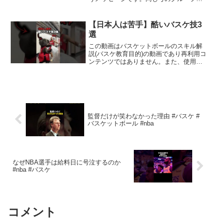
入るクロスボウの規制強化になったの
で、それの内容と、自分が思うことを話
しています。#アーチェリー#クロスボウ#
【日本人は苦手】酷いバスケ技3
所持禁止 この動画につ...
選
この動画はバスケットボールのスキル解
説(バスケ教育目的)の動画であり再利用コ
ンテンツではありません。また、使用し
ている動画は解説を目的とした引用であ
り無断転載を意図したコンテンツではあ
りません。 この動画について URL 動画
ID 9LFZ...
監督だけが笑わなかった理由 #バスケ #
バスケットボール #nba
なぜNBA選手は給料日に号泣するのか
#nba #バスケ
コメント