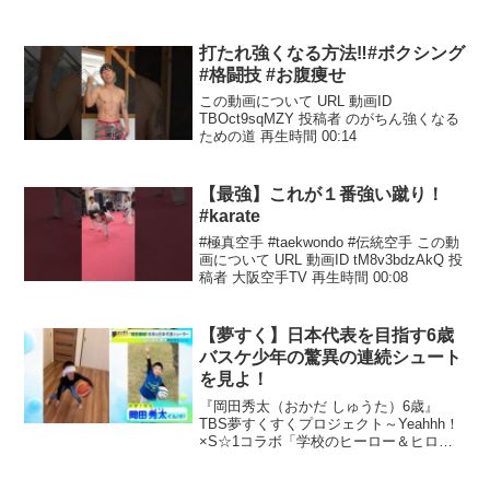
打たれ強くなる方法‼︎#ボクシング
#格闘技 #お腹痩せ
この動画について URL 動画ID
TBOct9sqMZY 投稿者 のがちん強くなる
ための道 再生時間 00:14
【最強】これが１番強い蹴り！
#karate
#極真空手 #taekwondo #伝統空手 この動
画について URL 動画ID tM8v3bdzAkQ 投
稿者 大阪空手TV 再生時間 00:08
【夢すく】日本代表を目指す6歳
バスケ少年の驚異の連続シュート
を見よ！
『岡田秀太（おかだ しゅうた）6歳』
TBS夢すくすくプロジェクト～Yeahhh！
×S☆1コラボ「学校のヒーロー＆ヒロイ
ン」～Yeahhh!公式アカウントをフォロー
して、アナタの動画も #ヒーローアンド