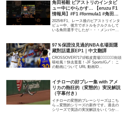
ヒロイン をつけてTwitterかIns...
角田裕毅 ピアストリのインタビ
ュー中にやらかす… 【eruzu F1
情報局】#F1 #formula1 #角田裕
毅 #shorts #ピアストリ #piastri
2025年F1、レース後のピアストリインタ
ビュー中、後方でボトルをクルクルして
いる角田選手でしたが・・・メンバーシ
ップを始めました！詳細はコチラ↓F1情報
局シリーズエルズチャンネル Xアカウン
トeruzu Youtube channel#r...
97％保證沒見過的NBA名場面隱
藏對話還原EP1｜中文翻譯
CROSSOVER717🛒蝦皮賣場👉🏻👉🏻👉🏻街頭
嘻哈風！快去逛逛！-JF SportsIG🔗： こ
の動画について URL 動画ID
pmUaQ6azjvQ 投稿者 JF sports 再生時間
06:50
イチローの好プレー集 with アメ
リカの熱狂的（変態的）実況解説
（字幕付き）
イチローの変態的プレーシリーズはこち
ら→変態的シリーズの新作です。過去の
シリーズで英語の実況解説をいくつか翻
訳したところ、面白いというコメントを
多く頂いたので今回は興味深い実況解説
を集めて字幕を付けてみました。この動
画から得られる収益は全て...