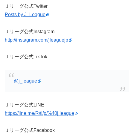
Ｊリーグ公式Twitter
Posts by J_League
Ｊリーグ公式Instagram
http://instagram.com/jleaguejp
Ｊリーグ公式TikTok
@j_league
Ｊリーグ公式LINE
https://line.me/R/ti/p/%40j.league
Ｊリーグ公式Facebook