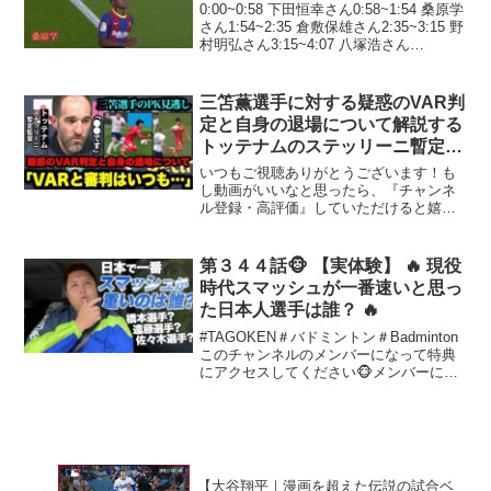
0:00~0:58 下田恒幸さん0:58~1:54 桑原学
さん1:54~2:35 倉敷保雄さん2:35~3:15 野
村明弘さん3:15~4:07 八塚浩さん
4:07~5:20 北川義隆さん5:20~6:16 西岡明
彦さん6:16~6:38 ...
三笘薫選手に対する疑惑のVAR判
定と自身の退場について解説する
トッテナムのステッリーニ暫定監
督「VARと審判は…」【ブライト
いつもご視聴ありがとうございます！も
ン】
し動画がいいなと思ったら、『チャンネ
ル登録・高評価』していただけると嬉し
いです！たくさんのコメントもお待ちし
てます！！YouTubeサッカー通訳は「サ
ッカー好きがもっとサッカー好きにな
第３４４話🐵 【実体験】 🔥 現役
る」をテーマに動画を...
時代スマッシュが一番速いと思っ
た日本人選手は誰？ 🔥
#TAGOKEN＃バドミントン＃Badminton
このチャンネルのメンバーになって特典
にアクセスしてください🐵メンバーにな
っていただきありがとうございます🐵⬇️
再生リストはこちらから🔽今まで通り、
無料動画の配信を続けます❗️有料動画はよ
り...
【大谷翔平｜漫画を超えた伝説の試合ベ