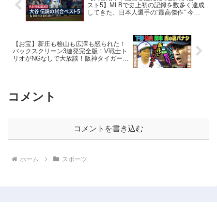
スト5】MLBで史上初の記録を数多く達成
してきた、日本人選手の“最高傑作” 今回
は、後世に語り継がれる歴史的1試合ベス
ト5を紹介！
【お宝】新庄も桧山も広澤も怒られた！
バックスクリーン3連発完全版！V戦士ト
リオがNGなしで大放談！阪神タイガース
密着！応援番組「虎バン」ABCテレビ公
式チャンネル
コメント
コメントを書き込む
ホーム
スポーツ