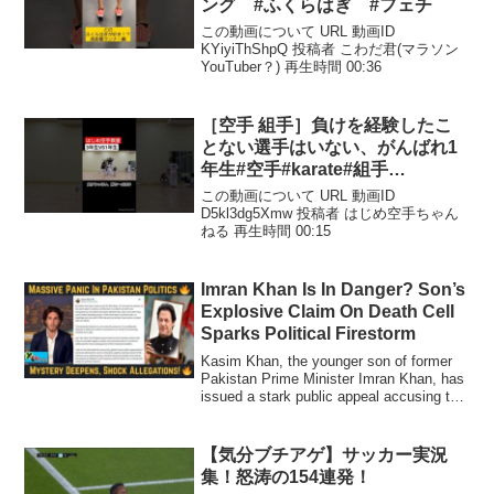
ング #ふくらはぎ #フェチ
この動画について URL 動画ID
KYiyiThShpQ 投稿者 こわだ君(マラソン
YouTuber？) 再生時間 00:36
［空手 組手］負けを経験したこ
とない選手はいない、がんばれ1
年生#空手#karate#組手
#kumite#shorts
この動画について URL 動画ID
D5kl3dg5Xmw 投稿者 はじめ空手ちゃん
ねる 再生時間 00:15
Imran Khan Is In Danger? Son’s
Explosive Claim On Death Cell
Sparks Political Firestorm
Kasim Khan, the younger son of former
Pakistan Prime Minister Imran Khan, has
issued a stark public appeal accusing the
...
【気分ブチアゲ】サッカー実況
集！怒涛の154連発！