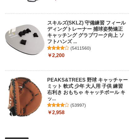
スキルズ(SKLZ) 守備練習 フィール
ディングトレーナー 捕球姿勢矯正
キャッチング グラブワーク向上 ソ
フトハンズ ...
(
5411560
)
￥2,200
PEAKS&TREES 野球 キャッチャー
ミット 軟式 少年 大人用 子供 練習
右利き おもちゃ キャッチボール キ
ッ...
(
53997
)
￥2,958