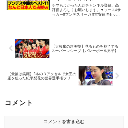
チマもよかったんだチャンネル登録、高
評価よろしくお願いします。▼ソース#サ
ッカー#ブンデスリーガ #堂安律 #ホッヘ
ンハイム#藤田譲瑠チマ #長谷部誠 #フラ
ンクフルト #フライブルク#サッカー日本
代表#森保ジャパン#三笘薫#久保建英#高
井...
【大興奮の超美技】見るものを魅了する
スーパーレシーブ【バレーボール男子】
【最後は笑顔】2本の３アクセルで女王の
座を狙った紀平梨花の世界選手権フリー
コメント
コメントを書き込む