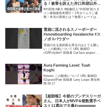
る！被害を訴えた井口和朋以外に
も過去の杉谷への暴行も目撃！真
#中田翔 #暴力 #映像巨人"中田翔"初スタ
相追求
メン移籍後初本塁打！1号ホームラン速
報！本当の真相とは？無償トレードは作
戦はシナリオ通り！専門家の意見とは電
撃トレードの中田翔 巨人デビュー戦は
四球、中飛 試合前に円陣で声出し役も
雪崩に流されるスノーボーダー
務める！なぜ無期...
#snowboarding #avalanche #ス
ノボ #パウダー
雪崩の出る急斜面を滑るのはとても難し
い この動画について URL 動画ID
cGRFoIybleY 投稿者 Cat-face project 再
生時間 00:16
Aura Farming Level: Tuah
Koghi
#shorts この動画について URL 動画ID
6ZqsoishPwk 投稿者 Larry Loops 再生時
間 00:17
【超朗報】今節のブンデスリーガ
さん、日本人がMVP&複数選手ベ
スト11選出で大暴れwwwwww