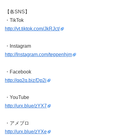
【各SNS】
・TikTok
http://vt.tiktok.com/JkRJct/
・Instagram
http://Instagram.com/teppenhjm
・Facebook
http://qq2q.biz/Dp2i
・YouTube
http://urx.blue/zYX7
・アメブロ
http://urx.blue/zYXe