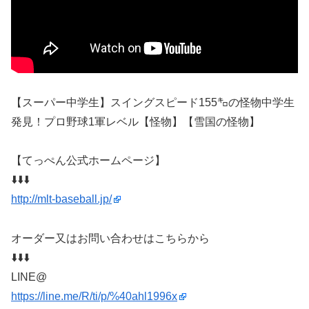
【スーパー中学生】スイングスピード155㌔の怪物中学生
発見！プロ野球1軍レベル【怪物】【雪国の怪物】
【てっぺん公式ホームページ】
⬇️⬇️⬇️
http://mlt-baseball.jp/
オーダー又はお問い合わせはこちらから
⬇️⬇️⬇️
LINE@
https://line.me/R/ti/p/%40ahl1996x