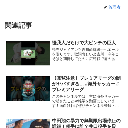
管理者
関連記事
怪我人だらけで大ピンチの巨人
読売ジャイアンツ吉川尚輝選手へエール
を贈ります。歌詞悔しいよ吉川 今年こ
そはと期待してたのに広島戦で肩のあた
り死球くらって担架で運ばれた検査結果
は肩甲骨の骨挫傷悔しいよ吉川打率3割4
分で首位打者だって狙えていたのにあな
たがここにいない事を受...
【閲覧注意】プレミアリーグの闇
がヤバすぎる… #海外サッカー #
プレミアリーグ
このチャンネルでは、主に海外サッカー
で起きたことや雑学を動画にしていま
す！面白ければぜひチャンネル登録・高
評価をしていただけますと励みになりま
す！動画のリクエストがあればぜひコメ
ントで教えてください。VOICE VOX : 青
中田翔の暴力で無期限出場停止の
山龍星【注意事...
詳細！相手は誰？井口投手を殴