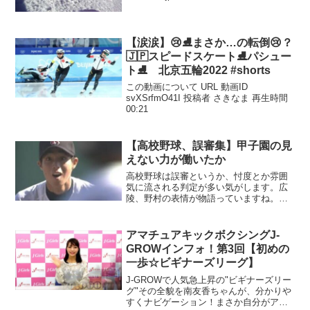
【涙涙】😢⛸️まさか…の転倒😢？
🇯🇵スピードスケート⛸️パシュー
ト⛸️ 北京五輪2022 #shorts
この動画について URL 動画ID
svXSrfmO41I 投稿者 さきなま 再生時間
00:21
【高校野球、誤審集】甲子園の見
えない力が働いたか
高校野球は誤審というか、忖度とか雰囲
気に流される判定が多い気がします。広
陵、野村の表情が物語っていますね。み
んな大好き、小林誠司が打つと盛り上が
る！ 他の選手、監督の反応が面白い！
【プロ野球】アホ走塁、面白走塁、悲し
アマチュアキックボクシングJ-
い走塁凄すぎる、甲斐キャ...
GROWインフォ！第3回【初めの
一歩☆ビギナーズリーグ】
J-GROWで人気急上昇の"ビギナーズリー
グ"その全貌を南友香ちゃんが、分かりや
すくナビゲーション！まさか自分がアマ