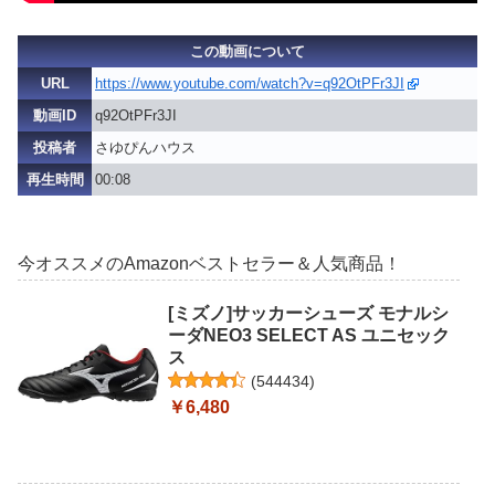
この動画について
URL
https://www.youtube.com/watch?v=q92OtPFr3JI
動画ID
q92OtPFr3JI
投稿者
さゆぴんハウス
再生時間
00:08
今オススメのAmazonベストセラー＆人気商品！
[ミズノ]サッカーシューズ モナルシ
ーダNEO3 SELECT AS ユニセック
ス
(
544434
)
￥6,480