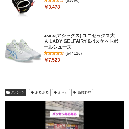
(
53560
)
￥3,478
asics(アシックス) ユニセックス大
人 LADY GELFAIRY 9バスケットボ
ールシューズ
(
544126
)
￥7,523
スポーツ
あるある
まさか
高校野球