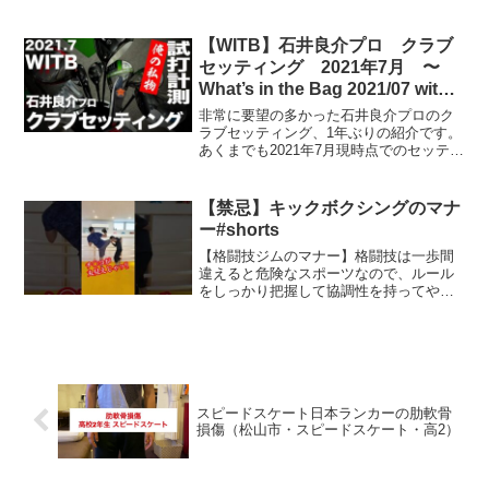
チュアに出るなんて！？そんな気持ちを
吹き飛ばします！ この動画について URL
動画ID dUseuIBwkrM 投稿者 J...
【WITB】石井良介プロ クラブ
セッティング 2021年7月 〜
What’s in the Bag 2021/07 with
Trackman 〜
非常に要望の多かった石井良介プロのク
ラブセッティング、1年ぶりの紹介です。
あくまでも2021年7月現時点でのセッティ
ングです。この半年、ドライバーもアイ
アンもかなりとっかえひっかえした結果
のセッティングです。【石井良介プロ
【禁忌】キックボクシングのマナ
セッティング】2...
ー#shorts
【格闘技ジムのマナー】格闘技は一歩間
違えると危険なスポーツなので、ルール
をしっかり把握して協調性を持ってやれ
たらいいかなと思っています。格闘技の
テクニック動画まとめ↓【出演者】土屋和
義・(株)SMILE KICK代表 ・元プロキ
ックボクサ...
スピードスケート日本ランカーの肋軟骨
損傷（松山市・スピードスケート・高2）