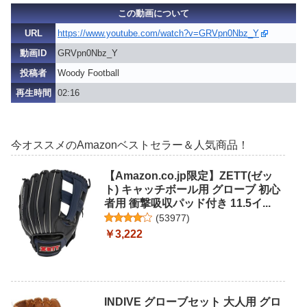
この動画について
URL
https://www.youtube.com/watch?v=GRVpn0Nbz_Y
動画ID
GRVpn0Nbz_Y
投稿者
Woody Football
再生時間
02:16
今オススメのAmazonベストセラー＆人気商品！
【Amazon.co.jp限定】ZETT(ゼッ
ト) キャッチボール用 グローブ 初心
者用 衝撃吸収パッド付き 11.5イ...
(
53977
)
￥3,222
INDIVE グローブセット 大人用 グロ