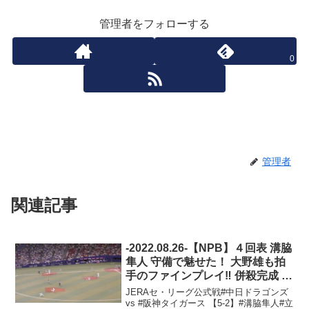
管理者をフォローする
0
管理者
関連記事
-2022.08.26-【NPB】４回表 溝脇
隼人 守備で魅せた！ 大野雄も拍
手のファインプレイ‼︎ 併殺完成 中
日ドラゴンズ （vs阪神）
JERAセ・リーグ公式戦#中日ドラゴンズ
vs #阪神タイガース 【5-2】#溝脇隼人#立