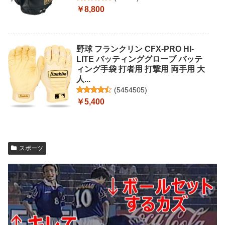
￥8,800
野球 フランクリン CFX-PRO HI-
LITE バッティンググローブ バッテ
ィング手袋 打者用 打撃用 両手用 大
人...
(
5454505
)
￥5,400
スポーツ