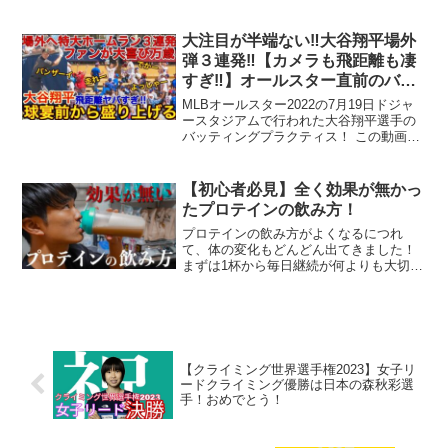
日本一を三連覇した安倍。果たし
て！？〜SASUKE・筋肉番付を生み出し
たクリエイターが送る新たなスポーツエ
大注目が半端ない‼︎大谷翔平場外
ンターテイメント!全世界へ...
弾３連発‼︎【カメラも飛距離も凄
すぎ‼︎】オールスター直前のバッ
ティング練習に現れた大谷選手の
MLBオールスター2022の7月19日ドジャ
ラスト3本の特大弾にファンが万
ースタジアムで行われた大谷翔平選手の
バッティングプラクティス！ この動画に
歳！大谷劇場だった！現地7月19
ついて URL 動画ID -zWrepXyIKo 投稿者
日
Shohei Ohtani Fan Club KAORU 再生時...
【初心者必見】全く効果が無かっ
たプロテインの飲み方！
プロテインの飲み方がよくなるにつれ
て、体の変化もどんどん出てきました！
まずは1杯から毎日継続が何よりも大切！
ハードルを徐々に上げていって習慣化を
目指してみよう！カロリーは1杯100kcal
くらいだよん！【Shapeアパレル】【愛
用している ...
【クライミング世界選手権2023】女子リ
ードクライミング優勝は日本の森秋彩選
手！おめでとう！