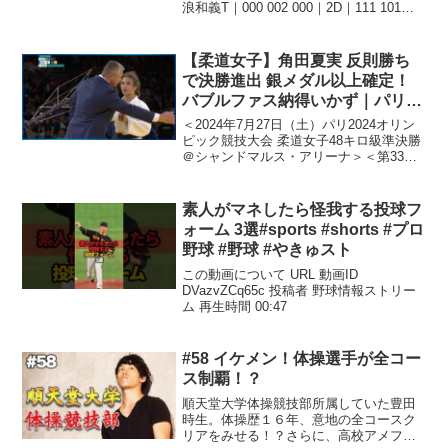
浪和義T｜000 002 000｜2D｜111 101
000｜5 この動画について URL 動画ID
d2509swA-xk 投稿者 Hiroism...
【柔道女子】角田夏実 反則勝ち
で決勝進出 銀メダル以上確定！
バブルファス納得いかず｜パリオ
リンピック 柔道女子48キロ級準
＜2024年7月27日（土）パリ2024オリン
決勝
ピック競技大会 柔道女子48キロ級準決勝
＠シャンドマルス・アリーナ＞＜第33回
オリンピック競技大会（2024／パリ）＞
パリオリンピックが現地時間26日（金）
に開幕する。今大会で33回目となる夏...
素人がマネしたら怪我する投球フ
ォーム 3選#sports #shorts #プロ
野球 #野球 #やきゅスト
この動画について URL 動画ID
DVazvZCq65c 投稿者 野球情報ストリー
ム 再生時間 00:47
#58 イケメン！体操選手が全コー
ス制覇！？
順天堂大学体操競技部所属していた豊田
時生。体操歴１６年、意地の全コースク
リアをみせる！？さらに、高校アメフト