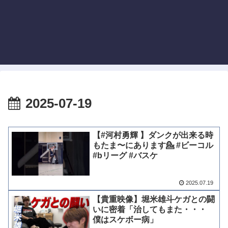
2025-07-19
【#河村勇輝 】ダンクが出来る時
もたま〜にあります💁 #ビーコル
#bリーグ #バスケ
2025.07.19
【貴重映像】堀米雄斗ケガとの闘
いに密着「治してもまた・・・
僕はスケボー病」