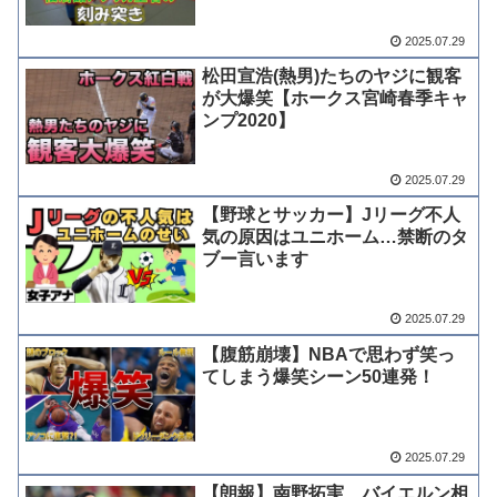
2025.07.29
松田宣浩(熱男)たちのヤジに観客
が大爆笑【ホークス宮崎春季キャ
ンプ2020】
2025.07.29
【野球とサッカー】Jリーグ不人
気の原因はユニホーム…禁断のタ
ブー言います
2025.07.29
【腹筋崩壊】NBAで思わず笑っ
てしまう爆笑シーン50連発！
2025.07.29
【朗報】南野拓実、バイエルン相